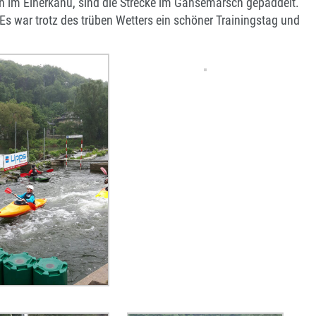
en im Einerkanu, sind die Strecke im Gänsemarsch gepaddelt.
! Es war trotz des trüben Wetters ein schöner Trainingstag und